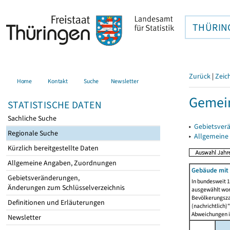
THÜRIN
Zurück
|
Zeic
Home
Kontakt
Suche
Newsletter
Gemei
STATISTISCHE DATEN
Sachliche Suche
▸
Gebietsver
Regionale Suche
▸
Allgemeine
Kürzlich bereitgestellte Daten
Allgemeine Angaben, Zuordnungen
Gebäude mit
Gebietsveränderungen,
In bundesweit 1
Änderungen zum Schlüsselverzeichnis
ausgewählt wor
Bevölkerungszah
Definitionen und Erläuterungen
(nachrichtlich)"
Abweichungen i
Newsletter