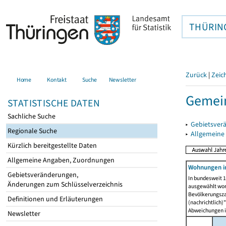
THÜRIN
Zurück
|
Zeic
Home
Kontakt
Suche
Newsletter
Gemei
STATISTISCHE DATEN
Sachliche Suche
▸
Gebietsver
Regionale Suche
▸
Allgemeine
Kürzlich bereitgestellte Daten
Allgemeine Angaben, Zuordnungen
Wohnungen i
Gebietsveränderungen,
In bundesweit 1
Änderungen zum Schlüsselverzeichnis
ausgewählt wor
Bevölkerungszah
Definitionen und Erläuterungen
(nachrichtlich)"
Abweichungen i
Newsletter