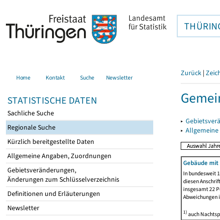
THÜRIN
Zurück
|
Zeic
Home
Kontakt
Suche
Newsletter
Gemei
STATISTISCHE DATEN
Sachliche Suche
▸
Gebietsver
Regionale Suche
▸
Allgemeine
Kürzlich bereitgestellte Daten
Allgemeine Angaben, Zuordnungen
Gebäude mit
Gebietsveränderungen,
In bundesweit 1
Änderungen zum Schlüsselverzeichnis
diesen Anschrif
insgesamt 22 Pe
Definitionen und Erläuterungen
Abweichungen i
Newsletter
1)
auch Nachtsp