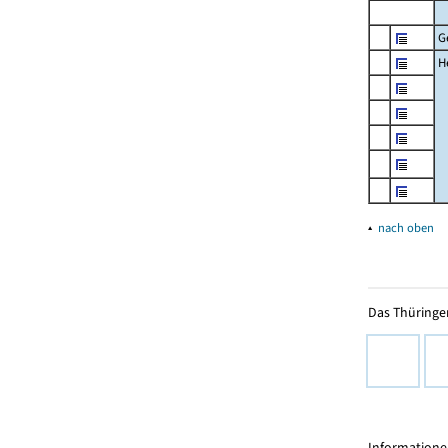
G
H
▴
nach oben
Das Thüringer
Informationen