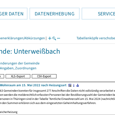
GER DATEN
DATENERHEBUNG
SERVIC
henerklärungen/Abkürzungen
|
Tabellenköpfe verschob
nde: Unterweißbach
änderungen der Gemeinde
 Angaben, Zuordnungen
 Wohnraum am 15. Mai 2022 nach Heizungsart
63 Gemeinden konnten für insgesamt 277 Anschriften die Daten nicht vollständig verarbeitet
ten werden die melderechtlich erfassten Personen bei der Bevölkerungszahl der Gemeinden be
rsonen in Thüringen sind in der Tabelle "Amtliche Einwohnerzahl am 15. Mai 2024 (nachrichtli
n den Summen erklären sich aus dem eingesetzten Geheimhaltungsverfahren.
eicherheizung