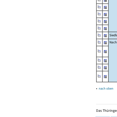
Siedl
Nachr
▴
nach oben
Das Thüringer