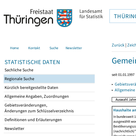
THÜRIN
Zurück
|
Zeic
Home
Kontakt
Suche
Newsletter
Gemein
STATISTISCHE DATEN
Sachliche Suche
seit 01.01.1997
Regionale Suche
▸
Gebietsver
Kürzlich bereitgestellte Daten
▸
Allgemeine
Allgemeine Angaben, Zuordnungen
Gebietsveränderungen,
Haushalte am
Änderungen zum Schlüsselverzeichnis
In bundesweit 1
Definitionen und Erläuterungen
ausgewählt wor
Bevölkerungszah
Newsletter
(nachrichtlich)"