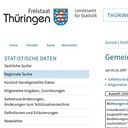
THÜRIN
Zurück
|
Zeic
Home
Kontakt
Suche
Newsletter
Gemein
STATISTISCHE DATEN
Sachliche Suche
seit 01.01.1997
Regionale Suche
▸
Gebietsver
Kürzlich bereitgestellte Daten
▸
Allgemeine
Allgemeine Angaben, Zuordnungen
Gebietsveränderungen,
Wohnungen i
Änderungen zum Schlüsselverzeichnis
In bundesweit 1
Definitionen und Erläuterungen
ausgewählt wor
Bevölkerungszah
Newsletter
(nachrichtlich)"