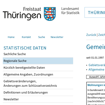
THÜRIN
Zurück
|
Zeic
Home
Kontakt
Suche
Newsletter
Gemein
STATISTISCHE DATEN
Sachliche Suche
seit 01.01.1997
Regionale Suche
▸
Gebietsver
Kürzlich bereitgestellte Daten
▸
Allgemeine
Allgemeine Angaben, Zuordnungen
Gebietsveränderungen,
Wohnungen i
Änderungen zum Schlüsselverzeichnis
In bundesweit 1
Definitionen und Erläuterungen
ausgewählt wor
Bevölkerungszah
Newsletter
(nachrichtlich)"