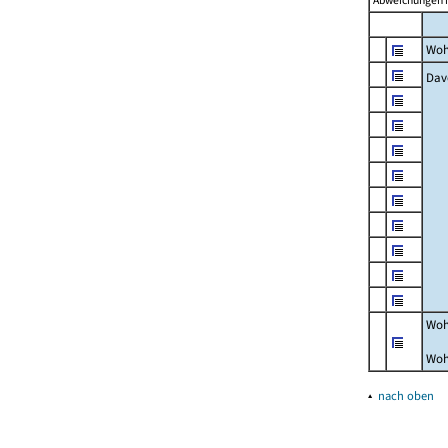
Abweichungen i
Woh
Dav
Woh
Woh
▴
nach oben