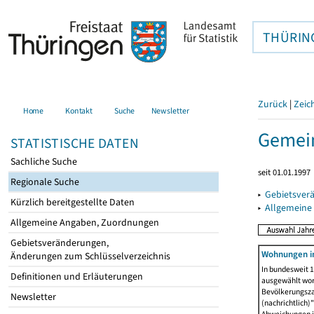
THÜRIN
Zurück
|
Zeic
Home
Kontakt
Suche
Newsletter
Gemein
STATISTISCHE DATEN
Sachliche Suche
seit 01.01.1997
Regionale Suche
▸
Gebietsver
Kürzlich bereitgestellte Daten
▸
Allgemeine
Allgemeine Angaben, Zuordnungen
Gebietsveränderungen,
Wohnungen in
Änderungen zum Schlüsselverzeichnis
In bundesweit 1
Definitionen und Erläuterungen
ausgewählt wor
Bevölkerungszah
Newsletter
(nachrichtlich)"