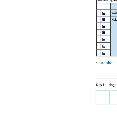
Abweichungen i
Woh
Hei
▴
nach oben
Das Thüringer