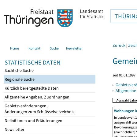
THÜRIN
Zurück
|
Zeic
Home
Kontakt
Suche
Newsletter
Gemein
STATISTISCHE DATEN
Sachliche Suche
seit 01.01.1997
Regionale Suche
▸
Gebietsver
Kürzlich bereitgestellte Daten
▸
Allgemeine
Allgemeine Angaben, Zuordnungen
Gebietsveränderungen,
Wohnungen i
Änderungen zum Schlüsselverzeichnis
In bundesweit 1
Definitionen und Erläuterungen
ausgewählt wor
Bevölkerungszah
Newsletter
(nachrichtlich)"