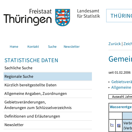
THÜRIN
Zurück
|
Zeic
Home
Kontakt
Suche
Newsletter
Gemein
STATISTISCHE DATEN
Sachliche Suche
seit 01.02.2006
Regionale Suche
▸
Gebietsver
Kürzlich bereitgestellte Daten
▸
Allgemeine
Allgemeine Angaben, Zuordnungen
Gebietsveränderungen,
Wasserentge
Änderungen zum Schlüsselverzeichnis
Definitionen und Erläuterungen
Verb
Newsletter
(Verb