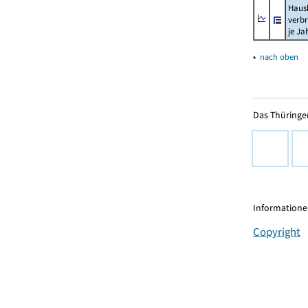
Haush
verb
je Ja
▴
nach oben
Das Thüringer
Informationen
Copyright