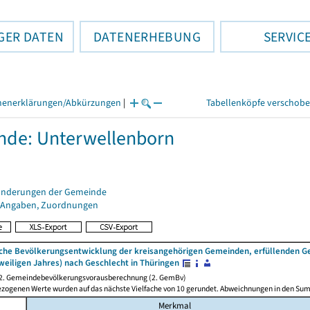
GER DATEN
DATENERHEBUNG
SERVIC
henerklärungen/Abkürzungen
|
Tabellenköpfe verschob
de: Unterwellenborn
änderungen der Gemeinde
 Angaben, Zuordnungen
iche Bevölkerungsentwicklung der kreisangehörigen Gemeinden, erfüllenden 
weiligen Jahres) nach Geschlecht in Thüringen
 2. Gemeindebevölkerungsvorausberechnung (2. GemBv)
ezogenen Werte wurden auf das nächste Vielfache von 10 gerundet. Abweichnungen in den Su
Merkmal