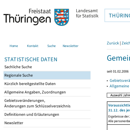
THÜRIN
Zurück
|
Zeic
Home
Kontakt
Suche
Newsletter
Gemein
STATISTISCHE DATEN
Sachliche Suche
seit 01.02.2006
Regionale Suche
▸
Gebietsver
Kürzlich bereitgestellte Daten
▸
Allgemeine
Allgemeine Angaben, Zuordnungen
Gebietsveränderungen,
Voraussichtl
Änderungen zum Schlüsselverzeichnis
31.12. des je
Definitionen und Erläuterungen
Ergebnisse der
Alle personenb
Newsletter