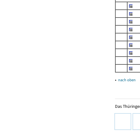
▴
nach oben
Das Thüringer