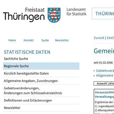
THÜRIN
Zurück
|
Zeic
Home
Kontakt
Suche
Newsletter
Gemein
STATISTISCHE DATEN
Sachliche Suche
seit 01.02.2006
Regionale Suche
▸
Gebietsver
Kürzlich bereitgestellte Daten
▸
Allgemeine
Allgemeine Angaben, Zuordnungen
Gebietsveränderungen,
Voraussichtl
Änderungen zum Schlüsselverzeichnis
Verwaltungsg
Definitionen und Erläuterungen
Ergebnisse der
1) Jugendquotie
Newsletter
2) Altenquotien