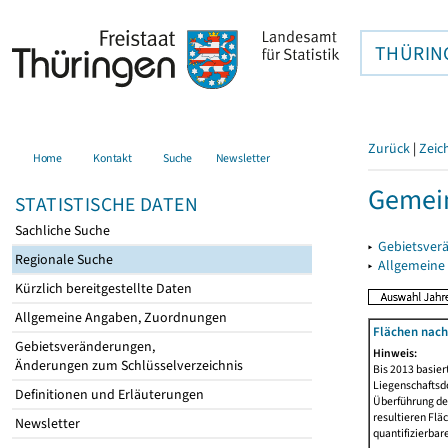
THÜRIN
Zurück
|
Zeic
Home
Kontakt
Suche
Newsletter
Gemein
STATISTISCHE DATEN
Sachliche Suche
▸
Gebietsver
Regionale Suche
▸
Allgemeine
Kürzlich bereitgestellte Daten
Allgemeine Angaben, Zuordnungen
Flächen nach
Gebietsveränderungen,
Hinweis:
Änderungen zum Schlüsselverzeichnis
Bis 2013 basie
Liegenschaftsd
Definitionen und Erläuterungen
Überführung der
resultieren Fl
Newsletter
quantifizierbar