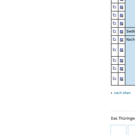
Siedl
Nachr
▴
nach oben
Das Thüringer