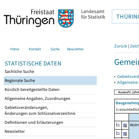
THÜRIN
Zurück
|
Zeic
Home
Kontakt
Suche
Newsletter
Gemein
STATISTISCHE DATEN
Sachliche Suche
▸
Gebietsver
Regionale Suche
▸
Allgemeine
Kürzlich bereitgestellte Daten
Allgemeine Angaben, Zuordnungen
Baugenehmig
Gebietsveränderungen,
1) einschließl
Änderungen zum Schlüsselverzeichnis
Definitionen und Erläuterungen
Wohn
Newsletter