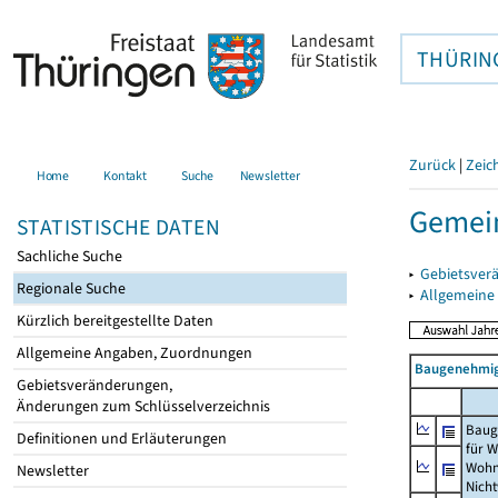
THÜRIN
Zurück
|
Zeic
Home
Kontakt
Suche
Newsletter
Gemein
STATISTISCHE DATEN
Sachliche Suche
▸
Gebietsver
Regionale Suche
▸
Allgemeine
Kürzlich bereitgestellte Daten
Allgemeine Angaben, Zuordnungen
Baugenehmig
Gebietsveränderungen,
Änderungen zum Schlüsselverzeichnis
Baug
Definitionen und Erläuterungen
für 
Wohn
Newsletter
Nich