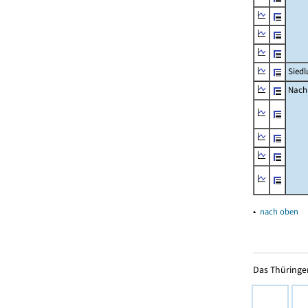
Siedl
Nachr
▴
nach oben
Das Thüringer