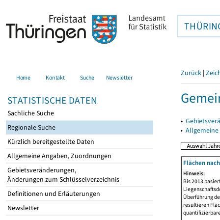
THÜRIN
Zurück
|
Zeic
Home
Kontakt
Suche
Newsletter
Gemein
STATISTISCHE DATEN
Sachliche Suche
▸
Gebietsver
Regionale Suche
▸
Allgemeine
Kürzlich bereitgestellte Daten
Allgemeine Angaben, Zuordnungen
Flächen nach
Gebietsveränderungen,
Hinweis:
Änderungen zum Schlüsselverzeichnis
Bis 2013 basie
Liegenschaftsd
Definitionen und Erläuterungen
Überführung der
resultieren Fl
Newsletter
quantifizierbar