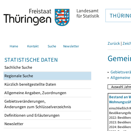
THÜRIN
Zurück
|
Zeic
Home
Kontakt
Suche
Newsletter
Gemein
STATISTISCHE DATEN
Sachliche Suche
▸
Gebietsver
Regionale Suche
▸
Allgemeine
Kürzlich bereitgestellte Daten
Allgemeine Angaben, Zuordnungen
Bestand an W
Gebietsveränderungen,
Wohnungszäh
Änderungen zum Schlüsselverzeichnis
einschließlich
Bevölkerungsfo
Definitionen und Erläuterungen
2022: Bevölker
2023: Bevölker
Newsletter
2024: Bevölker