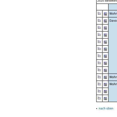
2025: Bevölker
Wohn
Davo
Wohn
Wohn
▴
nach oben