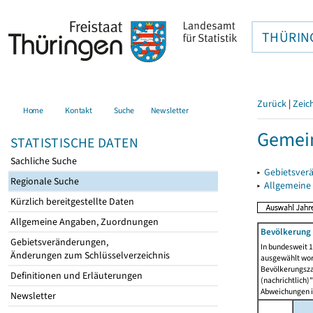
THÜRIN
Zurück
|
Zeic
Home
Kontakt
Suche
Newsletter
Gemein
STATISTISCHE DATEN
Sachliche Suche
▸
Gebietsver
Regionale Suche
▸
Allgemeine
Kürzlich bereitgestellte Daten
Allgemeine Angaben, Zuordnungen
Bevölkerung 
Gebietsveränderungen,
In bundesweit 1
Änderungen zum Schlüsselverzeichnis
ausgewählt wor
Bevölkerungszah
Definitionen und Erläuterungen
(nachrichtlich)"
Abweichungen i
Newsletter