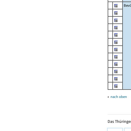
Bevö
▴
nach oben
Das Thüringer