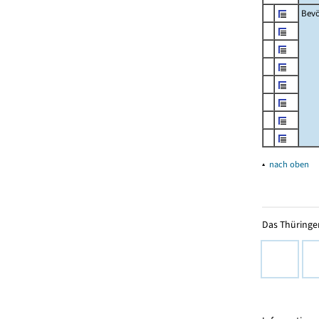
Bevö
▴
nach oben
Das Thüringer