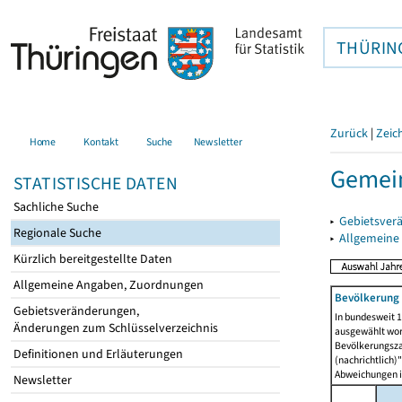
THÜRIN
Zurück
|
Zeic
Home
Kontakt
Suche
Newsletter
Gemein
STATISTISCHE DATEN
Sachliche Suche
▸
Gebietsver
Regionale Suche
▸
Allgemeine
Kürzlich bereitgestellte Daten
Allgemeine Angaben, Zuordnungen
Bevölkerung 
Gebietsveränderungen,
In bundesweit 1
Änderungen zum Schlüsselverzeichnis
ausgewählt wor
Bevölkerungszah
Definitionen und Erläuterungen
(nachrichtlich)"
Abweichungen i
Newsletter