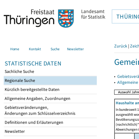
THÜRIN
Zurück
|
Zeic
Home
Kontakt
Suche
Newsletter
Gemein
STATISTISCHE DATEN
Sachliche Suche
▸
Gebietsver
Regionale Suche
▸
Allgemeine
Kürzlich bereitgestellte Daten
Allgemeine Angaben, Zuordnungen
Haushalte am
Gebietsveränderungen,
In bundesweit 1
Änderungen zum Schlüsselverzeichnis
ausgewählt wor
Bevölkerungszah
Definitionen und Erläuterungen
(nachrichtlich)"
Abweichungen i
Newsletter