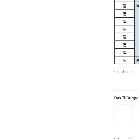
H
D
▴
nach oben
Das Thüringer