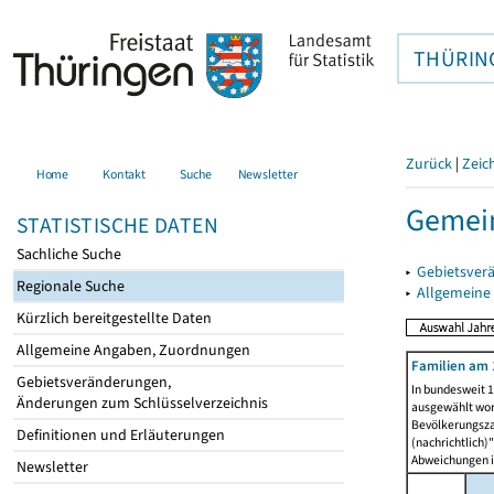
THÜRIN
Zurück
|
Zeic
Home
Kontakt
Suche
Newsletter
Gemein
STATISTISCHE DATEN
Sachliche Suche
▸
Gebietsver
Regionale Suche
▸
Allgemeine
Kürzlich bereitgestellte Daten
Allgemeine Angaben, Zuordnungen
Familien am 
Gebietsveränderungen,
In bundesweit 1
Änderungen zum Schlüsselverzeichnis
ausgewählt wor
Bevölkerungszah
Definitionen und Erläuterungen
(nachrichtlich)"
Abweichungen i
Newsletter