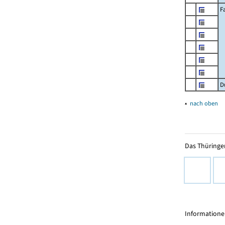
F
D
▴
nach oben
Das Thüringer
Informationen