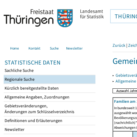
THÜRIN
Zurück
|
Zeic
Home
Kontakt
Suche
Newsletter
Gemein
STATISTISCHE DATEN
Sachliche Suche
▸
Gebietsver
Regionale Suche
▸
Allgemeine
Kürzlich bereitgestellte Daten
Allgemeine Angaben, Zuordnungen
Familien am 
Gebietsveränderungen,
In bundesweit 1
Änderungen zum Schlüsselverzeichnis
ausgewählt wor
Bevölkerungszah
Definitionen und Erläuterungen
(nachrichtlich)"
Abweichungen i
Newsletter