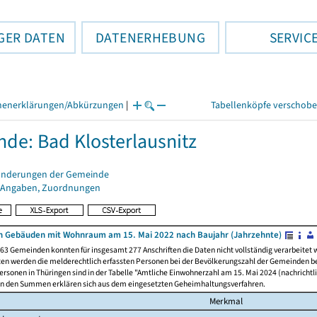
GER DATEN
DATENERHEBUNG
SERVIC
henerklärungen/Abkürzungen
|
Tabellenköpfe verschob
de: Bad Klosterlausnitz
änderungen der Gemeinde
 Angaben, Zuordnungen
 Gebäuden mit Wohnraum am 15. Mai 2022 nach Baujahr (Jahrzehnte)
63 Gemeinden konnten für insgesamt 277 Anschriften die Daten nicht vollständig verarbeitet
ten werden die melderechtlich erfassten Personen bei der Bevölkerungszahl der Gemeinden be
rsonen in Thüringen sind in der Tabelle "Amtliche Einwohnerzahl am 15. Mai 2024 (nachrichtli
n den Summen erklären sich aus dem eingesetzten Geheimhaltungsverfahren.
Merkmal