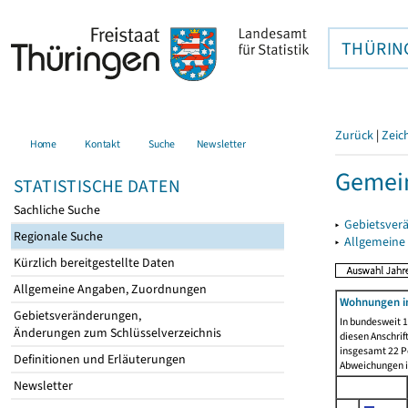
THÜRIN
Zurück
|
Zeic
Home
Kontakt
Suche
Newsletter
Gemein
STATISTISCHE DATEN
Sachliche Suche
▸
Gebietsver
Regionale Suche
▸
Allgemeine
Kürzlich bereitgestellte Daten
Allgemeine Angaben, Zuordnungen
Wohnungen in
Gebietsveränderungen,
In bundesweit 1
Änderungen zum Schlüsselverzeichnis
diesen Anschrif
insgesamt 22 Pe
Definitionen und Erläuterungen
Abweichungen i
Newsletter