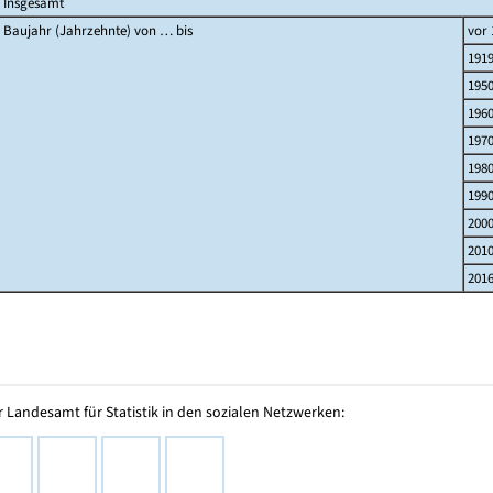
Insgesamt
Baujahr (Jahrzehnte) von … bis
vor 
191
195
196
197
198
199
200
201
2016
 Landesamt für Statistik in den sozialen Netzwerken: