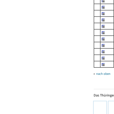
▴
nach oben
Das Thüringer