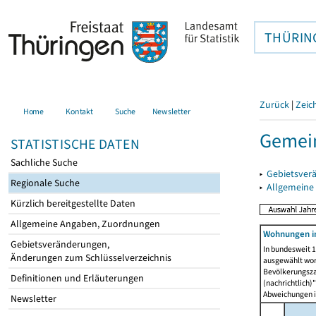
THÜRIN
Zurück
|
Zeic
Home
Kontakt
Suche
Newsletter
Gemein
STATISTISCHE DATEN
Sachliche Suche
▸
Gebietsver
Regionale Suche
▸
Allgemeine
Kürzlich bereitgestellte Daten
Allgemeine Angaben, Zuordnungen
Wohnungen in
Gebietsveränderungen,
In bundesweit 1
Änderungen zum Schlüsselverzeichnis
ausgewählt wor
Bevölkerungszah
Definitionen und Erläuterungen
(nachrichtlich)"
Abweichungen i
Newsletter