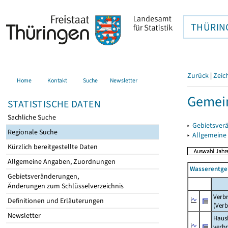
THÜRIN
Zurück
|
Zeic
Home
Kontakt
Suche
Newsletter
Gemein
STATISTISCHE DATEN
Sachliche Suche
▸
Gebietsver
Regionale Suche
▸
Allgemeine
Kürzlich bereitgestellte Daten
Allgemeine Angaben, Zuordnungen
Wasserentge
Gebietsveränderungen,
Änderungen zum Schlüsselverzeichnis
Verb
Definitionen und Erläuterungen
(Verb
Newsletter
Haush
verb