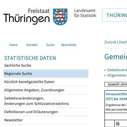
THÜRIN
Zurück
|
Zeic
Home
Kontakt
Suche
Newsletter
Gemein
STATISTISCHE DATEN
Sachliche Suche
▸
Gebietsver
Regionale Suche
▸
Allgemeine
Kürzlich bereitgestellte Daten
Allgemeine Angaben, Zuordnungen
Voraussichtl
Gebietsveränderungen,
(IST) bis 204
Änderungen zum Schlüsselverzeichnis
Ergebnisse der
Alle personenb
Definitionen und Erläuterungen
Newsletter