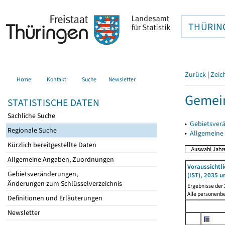
THÜRIN
Zurück
|
Zeic
Home
Kontakt
Suche
Newsletter
Gemein
STATISTISCHE DATEN
Sachliche Suche
▸
Gebietsver
Regionale Suche
▸
Allgemeine
Kürzlich bereitgestellte Daten
Allgemeine Angaben, Zuordnungen
Voraussichtl
Gebietsveränderungen,
(IST), 2035 u
Änderungen zum Schlüsselverzeichnis
Ergebnisse der
Alle personenb
Definitionen und Erläuterungen
Newsletter