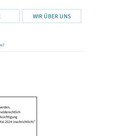
E
WIR ÜBER UNS
en?
werden,
melderechtlich
cksichtigung
Mai 2024 (nachrichtlich)"