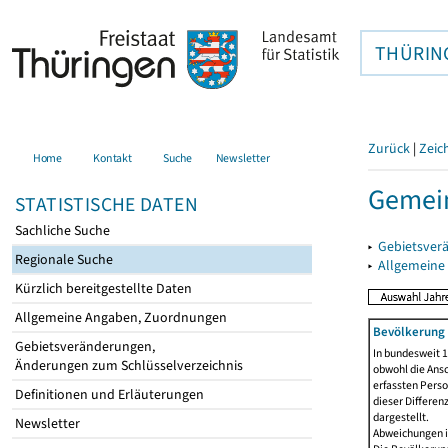
THÜRIN
Zurück
|
Zeic
Home
Kontakt
Suche
Newsletter
Gemein
STATISTISCHE DATEN
Sachliche Suche
▸
Gebietsver
Regionale Suche
▸
Allgemeine
Kürzlich bereitgestellte Daten
Allgemeine Angaben, Zuordnungen
Bevölkerung 
Gebietsveränderungen,
In bundesweit 1
Änderungen zum Schlüsselverzeichnis
obwohl die Ansc
erfassten Pers
Definitionen und Erläuterungen
dieser Differen
dargestellt.
Newsletter
Abweichungen i