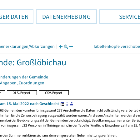
GER DATEN
DATENERHEBUNG
SERVIC
henerklärungen/Abkürzungen
|
Tabellenköpfe verschob
de: Großlöbichau
änderungen der Gemeinde
 Angaben, Zuordnungen
am 15. Mai 2022 nach Geschlecht
63 Gemeinden konnten für insgesamt 277 Anschriften die Daten nicht vollständig verarbeitet 
hriften für die Zensusbefragung ausgewählt worden waren. An diesen Anschriften werden die 
onen bei der Bevölkerungszahl der Gemeinden berücksichtigt. Bevölkerungszahlen unter Berü
z von insgesamt 22 Personen in Thüringen sind in der Tabelle "Amtliche Einwohnerzahl am 15. 
n den Summen erklären sich aus dem eingesetzten Geheimhaltungsverfahren.