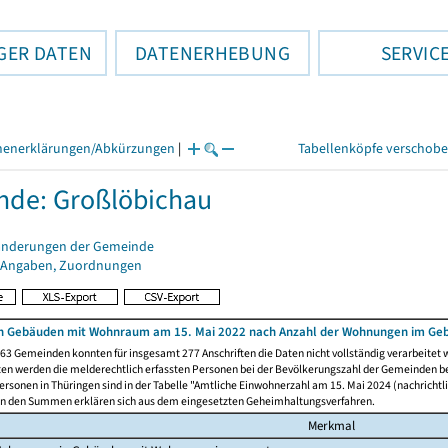
GER DATEN
DATENERHEBUNG
SERVIC
henerklärungen/Abkürzungen
|
Tabellenköpfe verschob
de: Großlöbichau
änderungen der Gemeinde
 Angaben, Zuordnungen
n Gebäuden mit Wohnraum am 15. Mai 2022 nach Anzahl der Wohnungen im Ge
63 Gemeinden konnten für insgesamt 277 Anschriften die Daten nicht vollständig verarbeitet
ten werden die melderechtlich erfassten Personen bei der Bevölkerungszahl der Gemeinden be
rsonen in Thüringen sind in der Tabelle "Amtliche Einwohnerzahl am 15. Mai 2024 (nachrichtli
n den Summen erklären sich aus dem eingesetzten Geheimhaltungsverfahren.
Merkmal