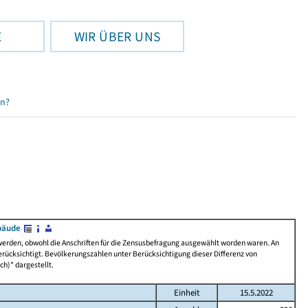
E
WIR ÜBER UNS
en?
bäude
 werden, obwohl die Anschriften für die Zensusbefragung ausgewählt worden waren. An
rücksichtigt. Bevölkerungszahlen unter Berücksichtigung dieser Differenz von
ch)" dargestellt.
Einheit
15.5.2022