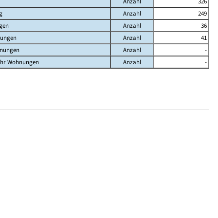
Anzahl
326
g
Anzahl
249
gen
Anzahl
36
nungen
Anzahl
41
hnungen
Anzahl
-
ehr Wohnungen
Anzahl
-