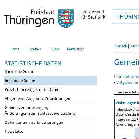
THÜRIN
Zurück
|
Zeic
Home
Kontakt
Suche
Newsletter
Gemein
STATISTISCHE DATEN
Sachliche Suche
▸
Gebietsver
Regionale Suche
▸
Allgemeine
Kürzlich bereitgestellte Daten
Allgemeine Angaben, Zuordnungen
Wohnungen i
Gebietsveränderungen,
In bundesweit 1
Änderungen zum Schlüsselverzeichnis
diesen Anschrif
insgesamt 22 Pe
Definitionen und Erläuterungen
Abweichungen i
Newsletter