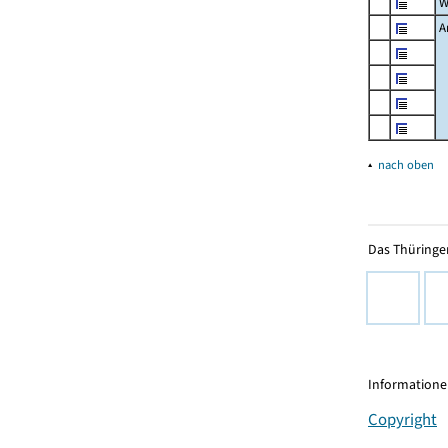
W
A
▴
nach oben
Das Thüringer
Informationen
Copyright