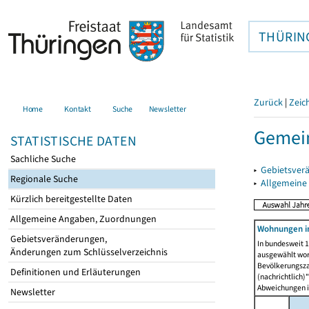
THÜRIN
Zurück
|
Zeic
Home
Kontakt
Suche
Newsletter
Gemein
STATISTISCHE DATEN
Sachliche Suche
▸
Gebietsver
Regionale Suche
▸
Allgemeine
Kürzlich bereitgestellte Daten
Allgemeine Angaben, Zuordnungen
Wohnungen i
Gebietsveränderungen,
In bundesweit 1
Änderungen zum Schlüsselverzeichnis
ausgewählt wor
Bevölkerungszah
Definitionen und Erläuterungen
(nachrichtlich)"
Abweichungen i
Newsletter