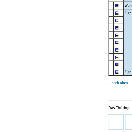
Woh
Eig
Eig
▴
nach oben
Das Thüringer