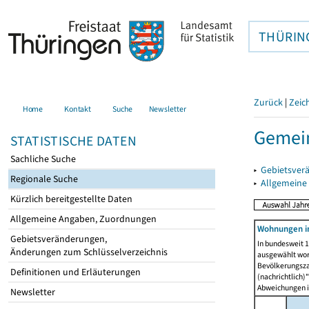
THÜRIN
Zurück
|
Zeic
Home
Kontakt
Suche
Newsletter
Gemein
STATISTISCHE DATEN
Sachliche Suche
▸
Gebietsver
Regionale Suche
▸
Allgemeine
Kürzlich bereitgestellte Daten
Allgemeine Angaben, Zuordnungen
Wohnungen i
Gebietsveränderungen,
In bundesweit 1
Änderungen zum Schlüsselverzeichnis
ausgewählt wor
Bevölkerungszah
Definitionen und Erläuterungen
(nachrichtlich)"
Abweichungen i
Newsletter