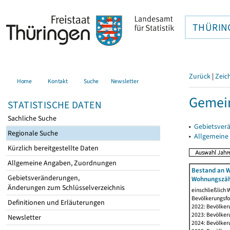
THÜRIN
Zurück
|
Zeic
Home
Kontakt
Suche
Newsletter
Gemein
STATISTISCHE DATEN
Sachliche Suche
▸
Gebietsver
Regionale Suche
▸
Allgemeine
Kürzlich bereitgestellte Daten
Allgemeine Angaben, Zuordnungen
Bestand an W
Gebietsveränderungen,
Wohnungszäh
Änderungen zum Schlüsselverzeichnis
einschließlich
Bevölkerungsfo
Definitionen und Erläuterungen
2022: Bevölker
2023: Bevölker
Newsletter
2024: Bevölker