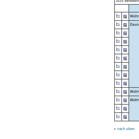
2025: Bevölker
Wohn
Davo
Wohn
Wohn
▴
nach oben