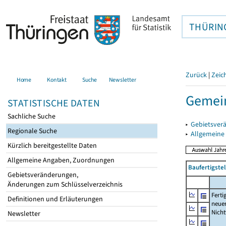
THÜRIN
Zurück
|
Zeic
Home
Kontakt
Suche
Newsletter
Gemein
STATISTISCHE DATEN
Sachliche Suche
▸
Gebietsver
Regionale Suche
▸
Allgemeine
Kürzlich bereitgestellte Daten
Allgemeine Angaben, Zuordnungen
Baufertigst
Gebietsveränderungen,
Änderungen zum Schlüsselverzeichnis
Ferti
Definitionen und Erläuterungen
neue
Nich
Newsletter