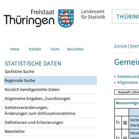
THÜRIN
Zurück
|
Zeic
Home
Kontakt
Suche
Newsletter
Gemein
STATISTISCHE DATEN
Sachliche Suche
▸
Gebietsver
Regionale Suche
▸
Allgemeine
Kürzlich bereitgestellte Daten
Allgemeine Angaben, Zuordnungen
Wasserentge
Gebietsveränderungen,
Änderungen zum Schlüsselverzeichnis
Verb
Definitionen und Erläuterungen
(Verb
Newsletter
Haush
verb