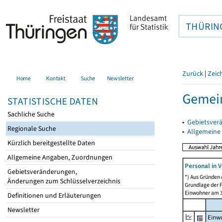
THÜRIN
Zurück
|
Zeic
Home
Kontakt
Suche
Newsletter
Gemein
STATISTISCHE DATEN
Sachliche Suche
▸
Gebietsver
Regionale Suche
▸
Allgemeine
Kürzlich bereitgestellte Daten
Allgemeine Angaben, Zuordnungen
Personal in V
Gebietsveränderungen,
*) Aus Gründen
Änderungen zum Schlüsselverzeichnis
Grundlage der F
Einwohner am 3
Definitionen und Erläuterungen
Newsletter
Einw