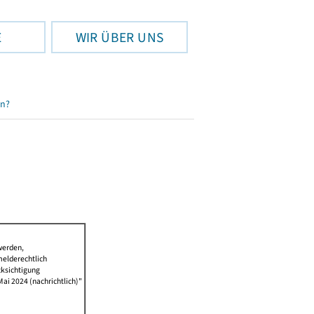
E
WIR ÜBER UNS
en?
werden,
melderechtlich
cksichtigung
Mai 2024 (nachrichtlich)"