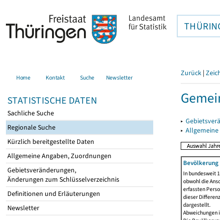
THÜRIN
Zurück
|
Zeic
Home
Kontakt
Suche
Newsletter
Gemein
STATISTISCHE DATEN
Sachliche Suche
▸
Gebietsver
Regionale Suche
▸
Allgemeine
Kürzlich bereitgestellte Daten
Allgemeine Angaben, Zuordnungen
Bevölkerung 
Gebietsveränderungen,
In bundesweit 1
Änderungen zum Schlüsselverzeichnis
obwohl die Ansc
erfassten Pers
Definitionen und Erläuterungen
dieser Differen
dargestellt.
Newsletter
Abweichungen i