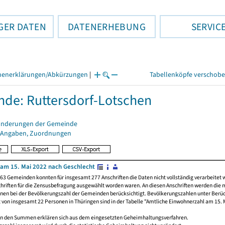
GER DATEN
DATENERHEBUNG
SERVIC
henerklärungen/Abkürzungen
|
Tabellenköpfe verschob
de: Ruttersdorf-Lotschen
änderungen der Gemeinde
 Angaben, Zuordnungen
am 15. Mai 2022 nach Geschlecht
63 Gemeinden konnten für insgesamt 277 Anschriften die Daten nicht vollständig verarbeitet 
hriften für die Zensusbefragung ausgewählt worden waren. An diesen Anschriften werden die 
onen bei der Bevölkerungszahl der Gemeinden berücksichtigt. Bevölkerungszahlen unter Berü
z von insgesamt 22 Personen in Thüringen sind in der Tabelle "Amtliche Einwohnerzahl am 15. 
n den Summen erklären sich aus dem eingesetzten Geheimhaltungsverfahren.