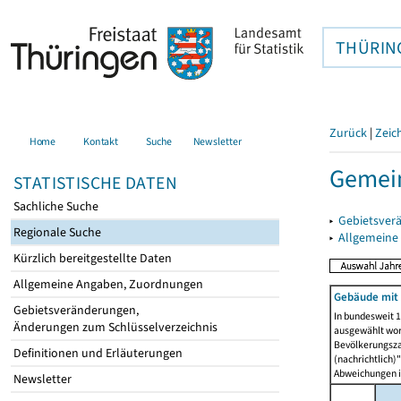
THÜRIN
Zurück
|
Zeic
Home
Kontakt
Suche
Newsletter
Gemein
STATISTISCHE DATEN
Sachliche Suche
▸
Gebietsver
Regionale Suche
▸
Allgemeine
Kürzlich bereitgestellte Daten
Allgemeine Angaben, Zuordnungen
Gebäude mit
Gebietsveränderungen,
In bundesweit 1
Änderungen zum Schlüsselverzeichnis
ausgewählt wor
Bevölkerungszah
Definitionen und Erläuterungen
(nachrichtlich)"
Abweichungen i
Newsletter