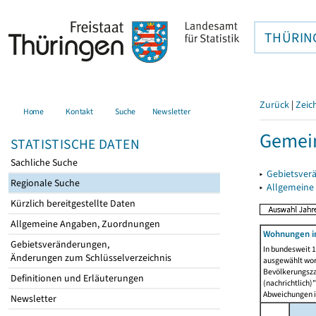
THÜRIN
Zurück
|
Zeic
Home
Kontakt
Suche
Newsletter
Gemein
STATISTISCHE DATEN
Sachliche Suche
▸
Gebietsver
Regionale Suche
▸
Allgemeine
Kürzlich bereitgestellte Daten
Allgemeine Angaben, Zuordnungen
Wohnungen i
Gebietsveränderungen,
In bundesweit 1
Änderungen zum Schlüsselverzeichnis
ausgewählt wor
Bevölkerungszah
Definitionen und Erläuterungen
(nachrichtlich)"
Abweichungen i
Newsletter