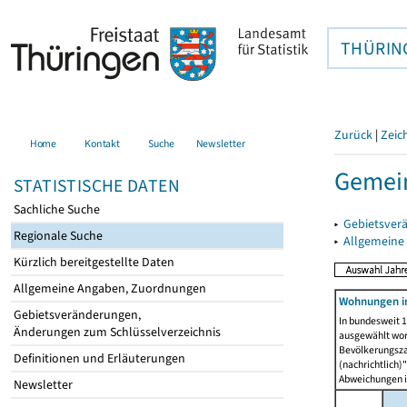
THÜRIN
Zurück
|
Zeic
Home
Kontakt
Suche
Newsletter
Gemein
STATISTISCHE DATEN
Sachliche Suche
▸
Gebietsver
Regionale Suche
▸
Allgemeine
Kürzlich bereitgestellte Daten
Allgemeine Angaben, Zuordnungen
Wohnungen i
Gebietsveränderungen,
In bundesweit 1
Änderungen zum Schlüsselverzeichnis
ausgewählt wor
Bevölkerungszah
Definitionen und Erläuterungen
(nachrichtlich)"
Abweichungen i
Newsletter