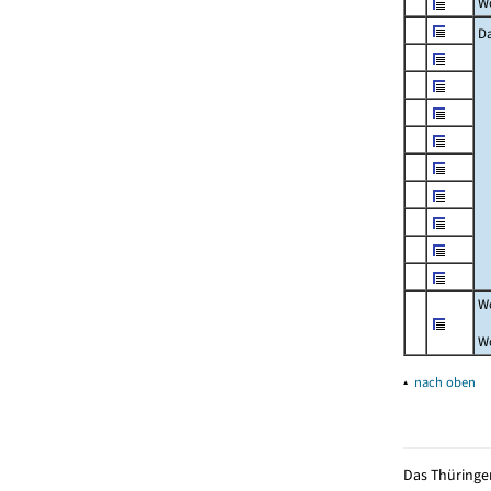
W
Da
W
W
▴
nach oben
Das Thüringer