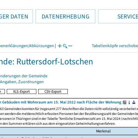
GER DATEN
DATENERHEBUNG
SERVIC
henerklärungen/Abkürzungen
|
Tabellenköpfe verschob
de: Ruttersdorf-Lotschen
änderungen der Gemeinde
 Angaben, Zuordnungen
n Gebäuden mit Wohnraum am 15. Mai 2022 nach Fläche der Wohnung
63 Gemeinden konnten für insgesamt 277 Anschriften die Daten nicht vollständig verarbeitet
ten werden die melderechtlich erfassten Personen bei der Bevölkerungszahl der Gemeinden be
rsonen in Thüringen sind in der Tabelle "Amtliche Einwohnerzahl am 15. Mai 2024 (nachrichtli
n den Summen erklären sich aus dem eingesetzten Geheimhaltungsverfahren.
Merkmal