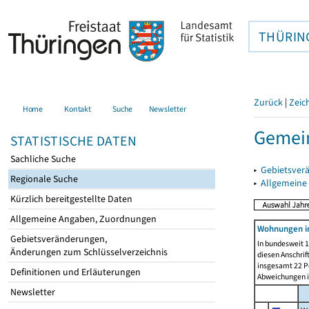
THÜRIN
Zurück
|
Zeic
Home
Kontakt
Suche
Newsletter
Gemein
STATISTISCHE DATEN
Sachliche Suche
▸
Gebietsver
Regionale Suche
▸
Allgemeine
Kürzlich bereitgestellte Daten
Allgemeine Angaben, Zuordnungen
Wohnungen i
Gebietsveränderungen,
In bundesweit 1
Änderungen zum Schlüsselverzeichnis
diesen Anschrif
insgesamt 22 Pe
Definitionen und Erläuterungen
Abweichungen i
Newsletter