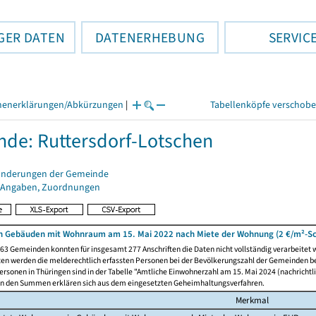
GER DATEN
DATENERHEBUNG
SERVIC
henerklärungen/Abkürzungen
|
Tabellenköpfe verschob
de: Ruttersdorf-Lotschen
änderungen der Gemeinde
 Angaben, Zuordnungen
 Gebäuden mit Wohnraum am 15. Mai 2022 nach Miete der Wohnung (2 €/m²-Sc
63 Gemeinden konnten für insgesamt 277 Anschriften die Daten nicht vollständig verarbeitet
ten werden die melderechtlich erfassten Personen bei der Bevölkerungszahl der Gemeinden be
rsonen in Thüringen sind in der Tabelle "Amtliche Einwohnerzahl am 15. Mai 2024 (nachrichtli
n den Summen erklären sich aus dem eingesetzten Geheimhaltungsverfahren.
Merkmal