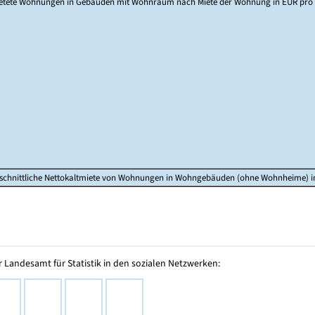
etete Wohnungen in Gebäuden mit Wohnraum nach Miete der Wohnung in EUR pro
schnittliche Nettokaltmiete von Wohnungen in Wohngebäuden (ohne Wohnheime) 
 Landesamt für Statistik in den sozialen Netzwerken: