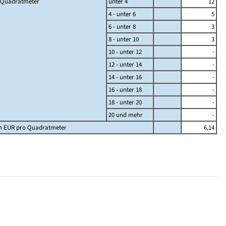
 Quadratmeter
unter 4
12
4 - unter 6
5
6 - unter 8
3
8 - unter 10
3
10 - unter 12
-
12 - unter 14
-
14 - unter 16
-
16 - unter 18
-
18 - unter 20
-
20 und mehr
-
in EUR pro Quadratmeter
6,14