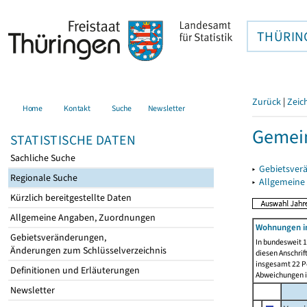
THÜRIN
Zurück
|
Zeic
Home
Kontakt
Suche
Newsletter
Gemein
STATISTISCHE DATEN
Sachliche Suche
▸
Gebietsver
Regionale Suche
▸
Allgemeine
Kürzlich bereitgestellte Daten
Allgemeine Angaben, Zuordnungen
Wohnungen in
Gebietsveränderungen,
In bundesweit 1
Änderungen zum Schlüsselverzeichnis
diesen Anschrif
insgesamt 22 Pe
Definitionen und Erläuterungen
Abweichungen i
Newsletter