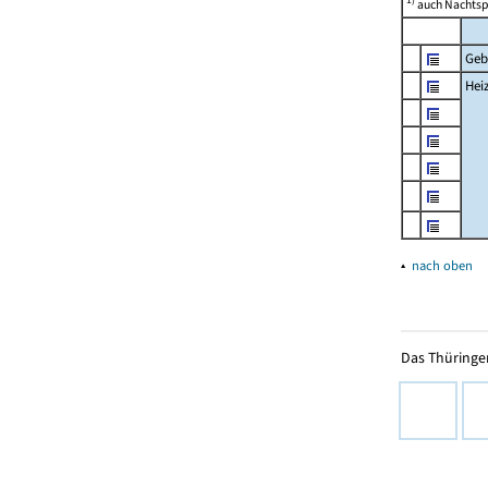
auch Nachtsp
Geb
Hei
▴
nach oben
Das Thüringer