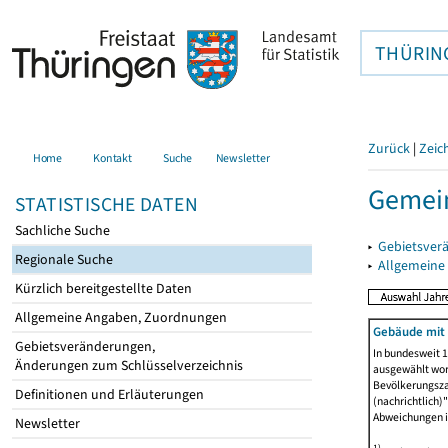
THÜRIN
Zurück
|
Zeic
Home
Kontakt
Suche
Newsletter
Gemein
STATISTISCHE DATEN
Sachliche Suche
▸
Gebietsver
Regionale Suche
▸
Allgemeine
Kürzlich bereitgestellte Daten
Allgemeine Angaben, Zuordnungen
Gebäude mit
Gebietsveränderungen,
In bundesweit 1
Änderungen zum Schlüsselverzeichnis
ausgewählt wor
Bevölkerungszah
Definitionen und Erläuterungen
(nachrichtlich)"
Abweichungen i
Newsletter
1)