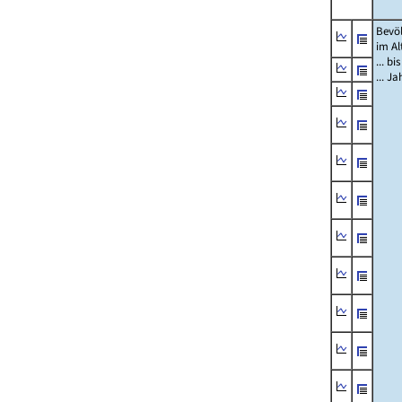
Bevö
im Al
... bi
... J