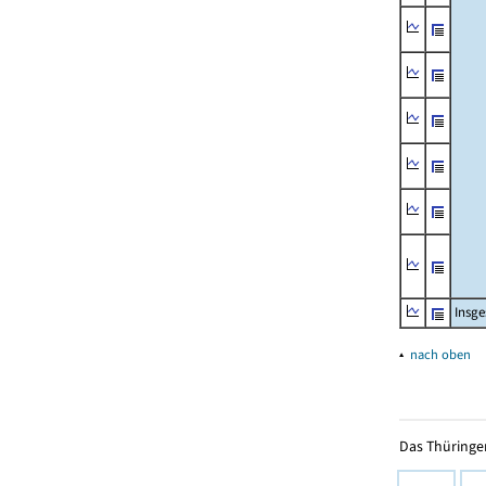
Insg
▴
nach oben
Das Thüringer