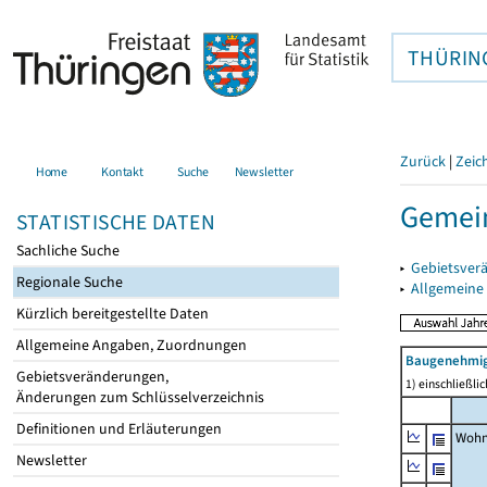
THÜRIN
Zurück
|
Zeic
Home
Kontakt
Suche
Newsletter
Gemein
STATISTISCHE DATEN
Sachliche Suche
▸
Gebietsver
Regionale Suche
▸
Allgemeine
Kürzlich bereitgestellte Daten
Allgemeine Angaben, Zuordnungen
Baugenehmig
Gebietsveränderungen,
1) einschließl
Änderungen zum Schlüsselverzeichnis
Definitionen und Erläuterungen
Wohn
Newsletter