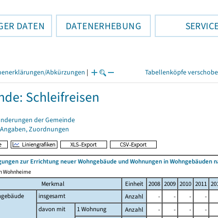
GER DATEN
DATENERHEBUNG
SERVIC
henerklärungen/Abkürzungen
|
Tabellenköpfe verschob
de: Schleifreisen
änderungen der Gemeinde
 Angaben, Zuordnungen
ungen zur Errichtung neuer Wohngebäude und Wohnungen in Wohngebäuden n
ich Wohnheime
Merkmal
Einheit
2008
2009
2010
2011
20
gebäude
insgesamt
Anzahl
-
-
-
-
davon mit
1 Wohnung
Anzahl
-
-
-
-