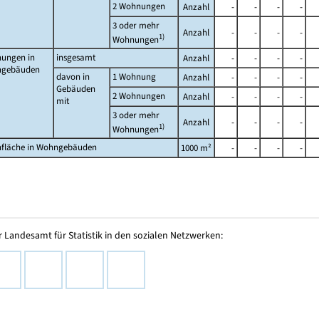
2 Wohnungen
Anzahl
-
-
-
-
3 oder mehr
Anzahl
-
-
-
-
1)
Wohnungen
ungen in
insgesamt
Anzahl
-
-
-
-
gebäuden
davon in
1 Wohnung
Anzahl
-
-
-
-
Gebäuden
2 Wohnungen
Anzahl
-
-
-
-
mit
3 oder mehr
Anzahl
-
-
-
-
1)
Wohnungen
fläche in Wohngebäuden
1000 m²
-
-
-
-
 Landesamt für Statistik in den sozialen Netzwerken: