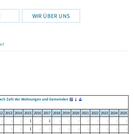
E
WIR ÜBER UNS
en?
ach Zahl der Wohnungen und Gemeinden
12
2013
2014
2015
2016
2017
2018
2019
2020
2021
2022
2023
2024
2025
-
-
-
1
-
1
-
-
-
-
-
-
-
-
-
-
-
1
-
-
-
-
-
-
-
-
-
-