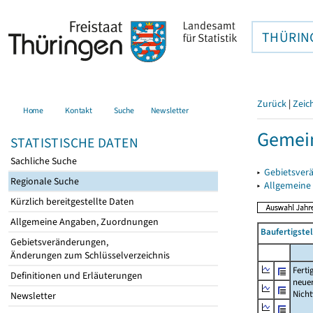
THÜRIN
Zurück
|
Zeic
Home
Kontakt
Suche
Newsletter
Gemein
STATISTISCHE DATEN
Sachliche Suche
▸
Gebietsver
Regionale Suche
▸
Allgemeine
Kürzlich bereitgestellte Daten
Allgemeine Angaben, Zuordnungen
Baufertigst
Gebietsveränderungen,
Änderungen zum Schlüsselverzeichnis
Ferti
Definitionen und Erläuterungen
neue
Nich
Newsletter