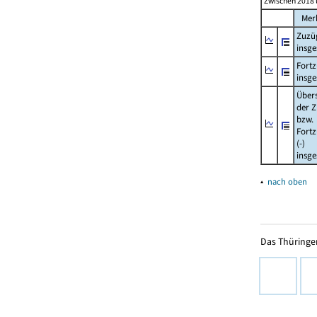
Zwischen 2018 
Mer
Zuzü
insg
Fort
insg
Über
der Z
bzw.
Fort
(-)
insg
▴
nach oben
Das Thüringer