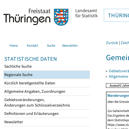
THÜRIN
Zurück
|
Zeic
Home
Kontakt
Suche
Newsletter
Gemein
STATISTISCHE DATEN
Sachliche Suche
▸
Gebietsver
Regionale Suche
▸
Allgemeine
Kürzlich bereitgestellte Daten
Allgemeine Angaben, Zuordnungen
Wanderunge
Gebietsveränderungen,
über die Grenz
Änderungen zum Schlüsselverzeichnis
Zur Geheimhalt
Definitionen und Erläuterungen
Das Ergebnis d
dem Statistikp
Newsletter
https://www.sta