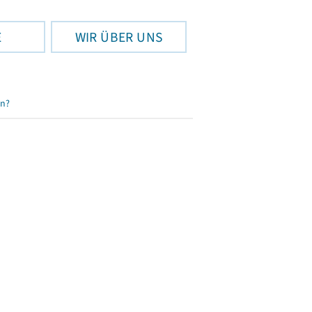
E
WIR ÜBER UNS
en?