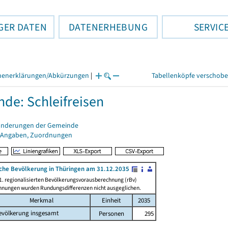
GER DATEN
DATENERHEBUNG
SERVIC
henerklärungen/Abkürzungen
|
Tabellenköpfe verschob
de: Schleifreisen
änderungen der Gemeinde
 Angaben, Zuordnungen
iche Bevölkerung in Thüringen am 31.12.2035
1. regionalisierten Bevölkerungsvorausberechnung (rBv)
chnungen wurden Rundungsdifferenzen nicht ausgeglichen.
Merkmal
Einheit
2035
evölkerung insgesamt
Personen
295