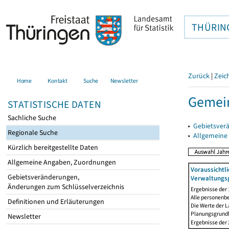
THÜRIN
Zurück
|
Zeic
Home
Kontakt
Suche
Newsletter
Gemein
STATISTISCHE DATEN
Sachliche Suche
▸
Gebietsver
Regionale Suche
▸
Allgemeine
Kürzlich bereitgestellte Daten
Allgemeine Angaben, Zuordnungen
Voraussichtl
Gebietsveränderungen,
Verwaltungsg
Änderungen zum Schlüsselverzeichnis
Ergebnisse der
Alle personenb
Definitionen und Erläuterungen
Die Werte der 
Planungsgrundla
Newsletter
Ergebnisse der 2