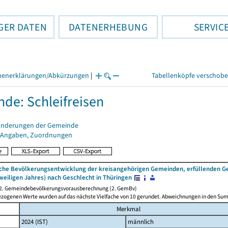
GER DATEN
DATENERHEBUNG
SERVIC
henerklärungen/Abkürzungen
|
Tabellenköpfe verschob
de: Schleifreisen
änderungen der Gemeinde
 Angaben, Zuordnungen
iche Bevölkerungsentwicklung der kreisangehörigen Gemeinden, erfüllenden 
weiligen Jahres) nach Geschlecht in Thüringen
 2. Gemeindebevölkerungsvorausberechnung (2. GemBv)
ezogenen Werte wurden auf das nächste Vielfache von 10 gerundet. Abweichnungen in den Su
Merkmal
2024 (IST)
männlich