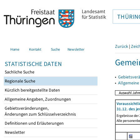
THÜRIN
Zurück
|
Zeic
Home
Kontakt
Suche
Newsletter
Gemein
STATISTISCHE DATEN
Sachliche Suche
▸
Gebietsver
Regionale Suche
▸
Allgemeine
Kürzlich bereitgestellte Daten
Allgemeine Angaben, Zuordnungen
Voraussichtl
Gebietsveränderungen,
31.12. des je
Änderungen zum Schlüsselverzeichnis
Ergebnisse der
Alle personenb
Definitionen und Erläuterungen
Newsletter