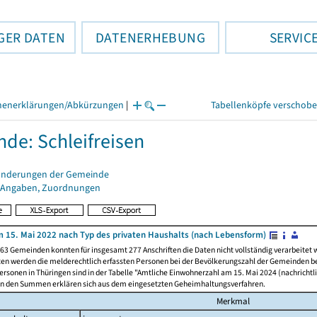
GER DATEN
DATENERHEBUNG
SERVIC
henerklärungen/Abkürzungen
|
Tabellenköpfe verschob
de: Schleifreisen
änderungen der Gemeinde
 Angaben, Zuordnungen
 15. Mai 2022 nach Typ des privaten Haushalts (nach Lebensform)
63 Gemeinden konnten für insgesamt 277 Anschriften die Daten nicht vollständig verarbeitet
ten werden die melderechtlich erfassten Personen bei der Bevölkerungszahl der Gemeinden be
rsonen in Thüringen sind in der Tabelle "Amtliche Einwohnerzahl am 15. Mai 2024 (nachrichtli
n den Summen erklären sich aus dem eingesetzten Geheimhaltungsverfahren.
Merkmal