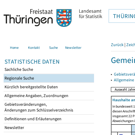
THÜRIN
Zurück
|
Zeic
Home
Kontakt
Suche
Newsletter
Gemein
STATISTISCHE DATEN
Sachliche Suche
▸
Gebietsver
Regionale Suche
▸
Allgemeine
Kürzlich bereitgestellte Daten
Allgemeine Angaben, Zuordnungen
Haushalte am
Gebietsveränderungen,
In bundesweit 1
Änderungen zum Schlüsselverzeichnis
diesen Anschrif
insgesamt 22 Pe
Definitionen und Erläuterungen
Abweichungen i
Newsletter